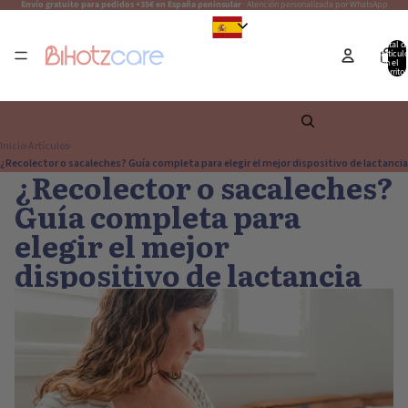
Envío gratuito para pedidos +35€ en España peninsular
· Atención personalizada por WhatsApp
Español
Total d
artícul
en el
carrito:
Inicio
Artículos
›
›
¿Recolector o sacaleches? Guía completa para elegir el mejor dispositivo de lactancia
¿Recolector o sacaleches?
Guía completa para
elegir el mejor
dispositivo de lactancia