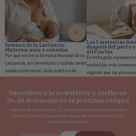
consejos
del parto y cómo aliviar
Las 5 molestias má
Semana de la Lactancia
después del parto 
Materna: guía y consejos
aliviarlas
Por qué existe la Semana Mundial de la
En esta guía repasamos 
Lactancia, sus beneficios y cuándo pedir
molestias más comunes 
ayuda profesional. Guía práctica de
vaginal: qué las provoca
Bihotzcare.
qué puede ayudarte a ali
forma segura. Conocer 
Suscríbete a la newsletter y recibe un
5% de descuento en tu próxima compra
Además de descuentos, te acompañamos con contenidos
útiles y honestos para cada etapa de la maternidad y el
bienestar femenino.
Correo electrónico