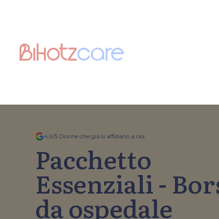
4,9/5 Donne che già si affidano a noi
Pacchetto
Essenziali - Bor
da ospedale