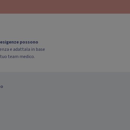
e esigenze possono
enza e adattala in base
l tuo team medico.
to