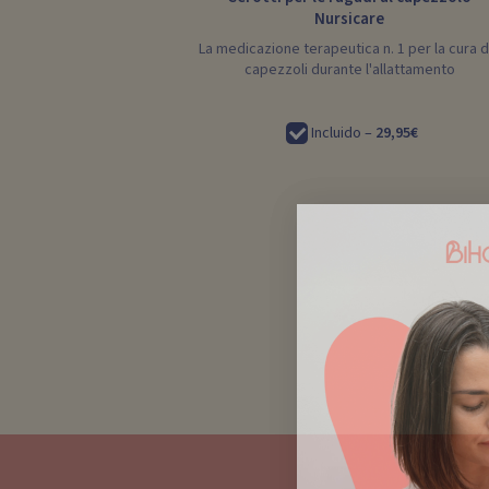
Nursicare
La medicazione terapeutica n. 1 per la cura d
capezzoli durante l'allattamento
Incluido –
29,95€