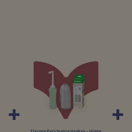
Flacone Pericleanse Haakaa – Igiene