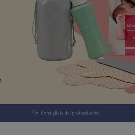
r
o
Consigliate dai professionisti