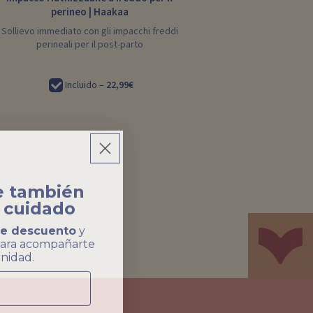
perineo | Haakaa
Sollievo immediato con gli impacchi freddi
perineali per il post-parto
Incluido –
22,99€
 fianco fa
ssistenza
nto del 10%
e
di
r accompagnarti
i maternità.
ascerà il tuo