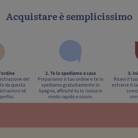
Acquistare è semplicissimo
l'ordine
2. Te lo spediamo a casa
3. In
l'estrazione del
Prepariamo il tuo ordine e te lo
Ricevi il tuo
te da questa
spediamo gratuitamente in
estrarre il l
istrazioni né
Spagna, affinché tu lo riceva in
comod
erflui.
modo rapido e sicuro.
com