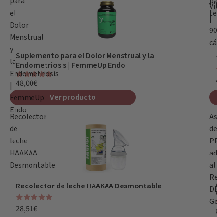
para
pa
Vi
el
te
|
Dolor
90
Menstrual
cá
y
Suplemento para el Dolor Menstrual y la
la
Endometriosis | FemmeUp Endo
Endometriosis
48,00€
|
Ver producto
FemmeUp
Endo
Recolector
As
de
de
leche
P
HAAKAA
ad
Desmontable
al
Re
Recolector de leche HAAKAA Desmontable
D
Ge
28,51€