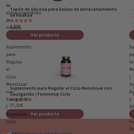
de
Tapón de silicona para bolsas de almacenamiento
almacenamiento
de Haakaa
de
4,99€
Haakaa
Ver producto
Suplemento
S
para
pa
Regular
la
el
M
Ciclo
|
Menstrual
So
Suplemento para Regular el Ciclo Menstrual con
con
Á
Sauzgatillo | FemmeUp Ciclo
Sauzgatillo
y
37,10€
|
Bi
Ver producto
FemmeUp
|
Ciclo
F
Pl
4,9/5
Madres que ya confían en nosotras