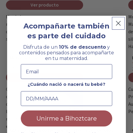
Ver producto
Mordedor
M
rueda
M
Acompañarte también
de
de
es parte del cuidado
silicona
si
H
Disfruta de un
10% de descuento
y
contenidos pensados para acompañarte
Mordedor rueda de silicona
en tu maternidad.
Email
11,99€
Ver producto
¿Cuándo nació o nacerá tu bebé?
Guía
Cu
Fecha de nacimiento
completa
Pr
de
Au
lactancia
Pe
Unirme a Bihoztcare
materna
en
Guía completa de lactancia materna en gemelos