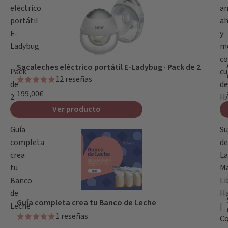
eléctrico
an
portátil
a
E-
y
Ladybug
m
·
c
Sacaleches eléctrico portátil E-Ladybug · Pack de 2
Pack
cu
12 reseñas
de
de
199,00€
2
H
Ver producto
Guía
Su
completa
de
crea
La
tu
M
Banco
Li
de
H
Guía completa crea tu Banco de Leche
Leche
|
1 reseñas
C