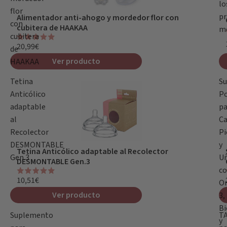
lo
flor
pr
Alimentador anti-ahogo y mordedor flor con
con
cubitera de HAAKAA
m
cubitera
20,99€
de
Ver producto
HAAKAA
Tetina
S
Anticólico
Po
adaptable
pa
al
Ca
Recolector
Pi
DESMONTABLE
y
Tetina Anticólico adaptable al Recolector
Gen.3
U
DESMONTABLE Gen.3
c
10,51€
O
Ver producto
3,
Bi
Suplemento
T
y