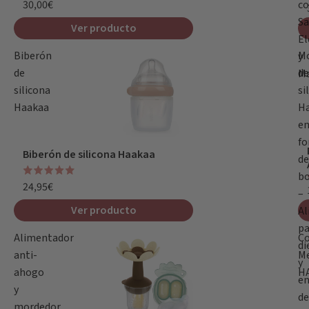
30,00€
c
Sa
Ver producto
El
Biberón
M
y
de
de
M
silicona
si
Haakaa
H
e
f
Biberón de silicona Haakaa
de
bo
24,95€
–
Ver producto
Al
pa
Alimentador
C
di
anti-
Me
y
ahogo
H
en
y
de
mordedor