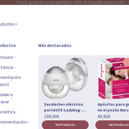
Envío gratuito para pedidos +35€ en España peninsular
·
oductos
oductos
Más destacados
rsicare
ctancia
imentación
antil
idado e
giene
Sacaleches eléctrico
Apósitos para g
portátil E-Ladybug ·
en el pezón Nurs
smética
Pack de 2
199,00€
49,95€
plementación
Ver Producto
Ver Producto