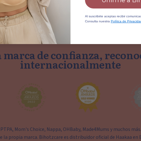
Unirme a Bi
Información adicional
Al suscribirte aceptas recibir comunic
Consulta nuestra
Política de Privacida
 marca de confianza, recono
internacionalmente
 PTPA, Mom's Choice, Nappa, OHBaby, Made4Mums y muchos más. C
de la propia marca. Bihotzcare es distribuidor oficial de Haakaa en 