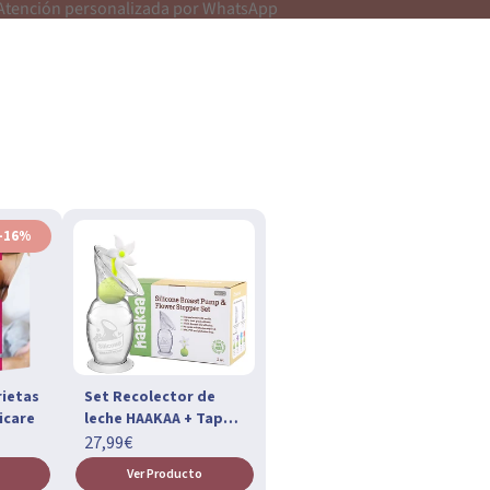
 Atención personalizada por WhatsApp
-16%
rietas
Set Recolector de
icare
leche HAAKAA + Tapón
Flor
27,99€
Ver Producto