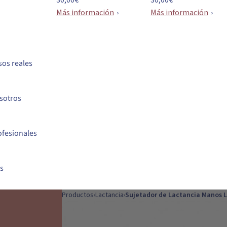
30,00€
30,00€
Más información
Más información
sos reales
sotros
ofesionales
s
Productos
Lactancia
Sujetador de Lactancia Manos L