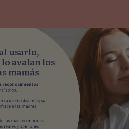
al usarlo,
lo avalan los
ras mamás
os reconocimientos
sí solos.
a su diseño discreto, su
ofrece a las madres
 de las más reconocidas
as reales y opiniones