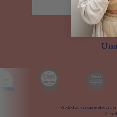
Una
Productos Haakaa avalados por
fuera 