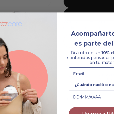
Disminuir
Aumentar
cantidad
cantidad
Acompañarte
es parte de
Disfruta de un
10% d
contenidos pensados 
en tu mater
Email
Envío gr
Avalado por
Esp
profesionales
penin
¿Cuándo nació o na
Fecha de nacimient
Descripción
Modo de empleo