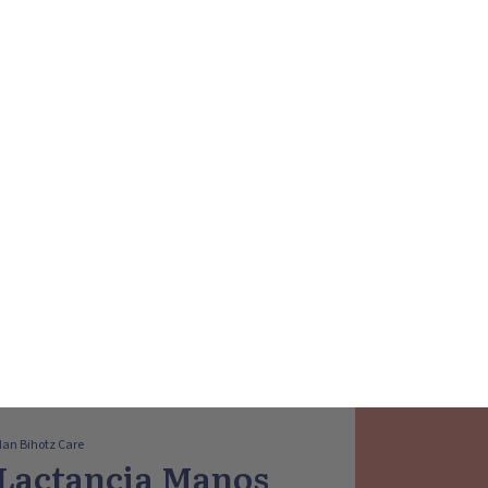
an Bihotz Care
 Lactancia Manos