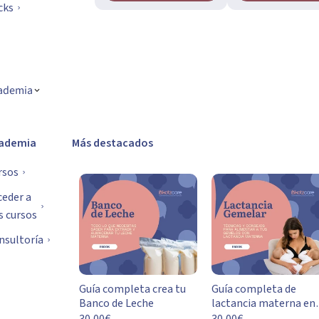
cks
ademia
ademia
Más destacados
rsos
ceder a
s cursos
nsultoría
Guía completa crea tu
Guía completa de
Banco de Leche
lactancia materna en
gemelos