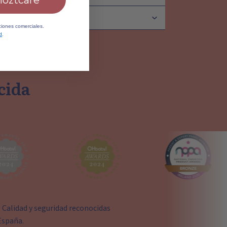
hoztcare
aciones comerciales.
d
.
cida
alidad y seguridad reconocidas
España.