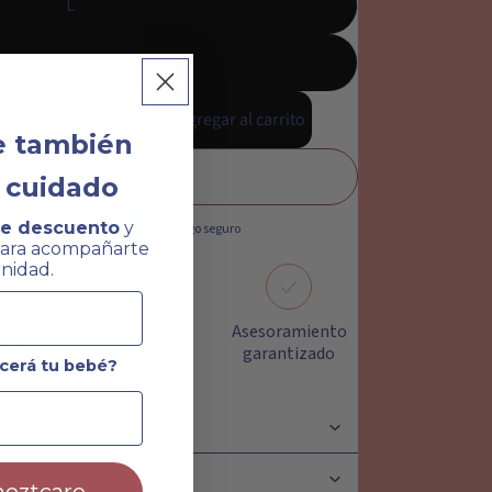
L
XL
Agregar al carrito
 también
Ayuda personalizada
l cuidado
e descuento
y
Pago seguro
para acompañarte
nidad.
atis +25€
Entrega en
Asesoramiento
aña
24 - 48h
garantizado
sular
cerá tu bebé?
o