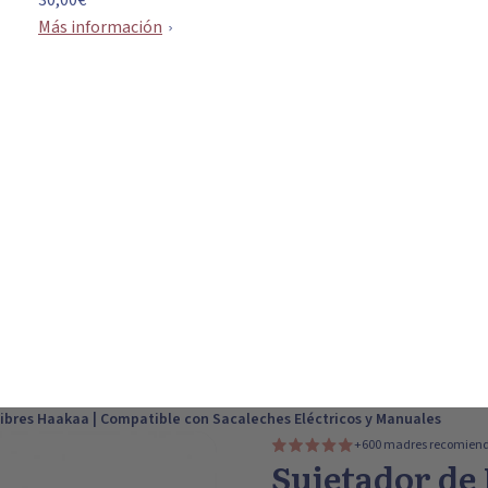
30,00€
Más información
ibres Haakaa | Compatible con Sacaleches Eléctricos y Manuales
+600 madres recomiend
Sujetador de