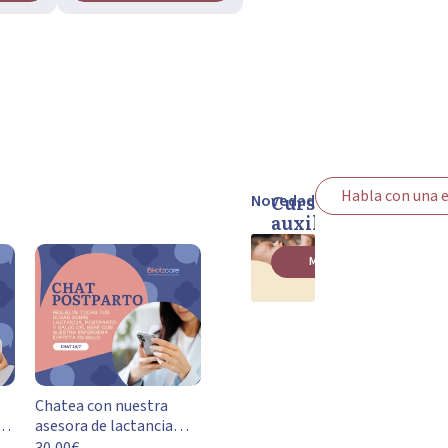
Habla con una 
Curso primeros
Novedad
auxilios
pediátricos
Más información
Chatea con nuestra
asesora de lactancia
IBCLC