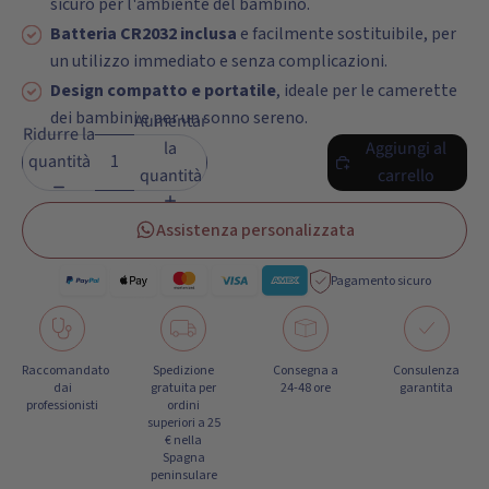
sicuro per l'ambiente del bambino.
Batteria CR2032 inclusa
e facilmente sostituibile, per
un utilizzo immediato e senza complicazioni.
Design compatto e portatile
, ideale per le camerette
dei bambini e per un sonno sereno.
Aumentare
Ridurre la
la
Aggiungi al
quantità
quantità
carrello
Assistenza personalizzata
Pagamento sicuro
Raccomandato
Spedizione
Consegna a
Consulenza
dai
gratuita per
24-48 ore
garantita
professionisti
ordini
superiori a 25
€ nella
Spagna
peninsulare