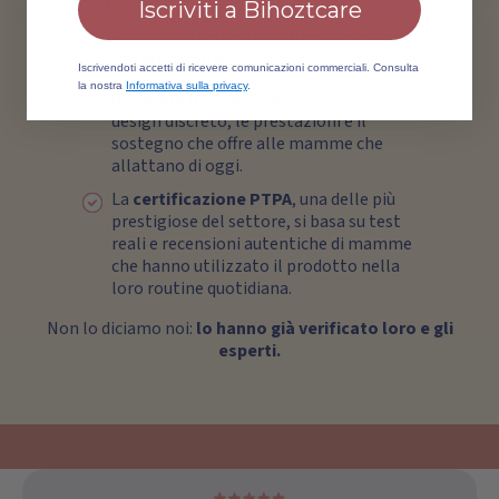
Iscriviti a Bihoztcare
L'H9 E-Ladybug
ha ricevuto due riconoscimenti
internazionali
che parlano da soli.
Iscrivendoti accetti di ricevere comunicazioni commerciali. Consulta
la nostra
Informativa sulla privacy
.
Il Premio NAPPA 2026
ne apprezza il
design discreto, le prestazioni e il
sostegno che offre alle mamme che
allattano di oggi.
La
certificazione PTPA
, una delle più
prestigiose del settore, si basa su test
reali e recensioni autentiche di mamme
che hanno utilizzato il prodotto nella
loro routine quotidiana.
Non lo diciamo noi:
lo hanno già verificato loro e gli
esperti.