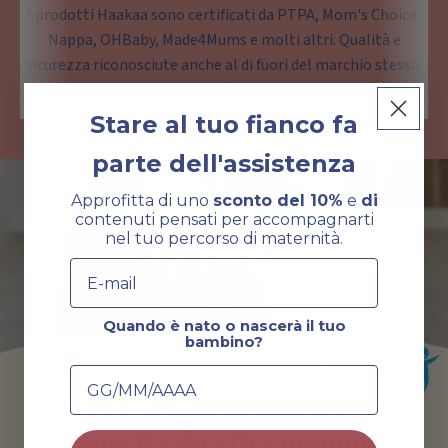
I prodotti Haakaa sono certificati da PTPA, Mom's Choice,
Nappa, OHBaby, Made4Mums e molti altri. Qualità e
sicurezza riconosciute anche al di fuori del marchio stesso.
Bihotzcare è distributore ufficiale di Haakaa in Spagna.
Stare al tuo fianco fa
parte dell'assistenza
Approfitta di uno
sconto del 10%
e
di
contenuti pensati per accompagnarti
nel tuo percorso di maternità.
E-mail
Quando è nato o nascerà il tuo
bambino?
Quello che provi quando lo usi è
Data di nascita
ora confermato anche dagli
esperti e da altre mamme