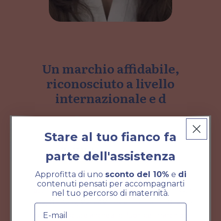
Un marchio affidabile,
riconosciuto a livello
internazionale e d
Stare al tuo fianco fa
parte dell'assistenza
Approfitta di uno
sconto del 10%
e
di
contenuti pensati per accompagnarti
I prodotti Haakaa sono certificati da PTPA, Mom's Choice,
nel tuo percorso di maternità.
Nappa, OHBaby, Made4Mums e molti altri. Qualità e
E-mail
sicurezza riconosciute anche al di fuori del marchio stesso.