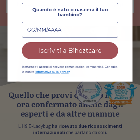
Bihotzcare è distributore ufficiale di Haakaa in Spagna.
Quando è nato o nascerà il tuo
bambino?
Data di nascita
Iscriviti a Bihoztcare
Iscrivendoti accetti di ricevere comunicazioni commerciali. Consulta
la nostra
Informativa sulla privacy
.
Quello che provi quando lo usi è
ora confermato anche dagli
esperti e da altre mamme
L'H9 E-Ladybug
ha ricevuto due riconoscimenti
internazionali
che parlano da soli.