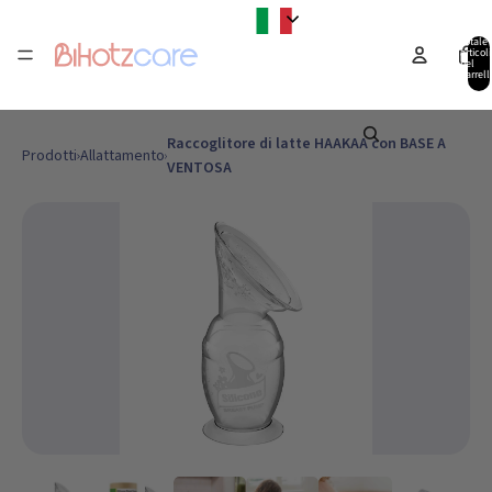
Italiano
Totale
articoli
nel
carrell
0
Raccoglitore di latte HAAKAA con BASE A
Prodotti
Allattamento
VENTOSA