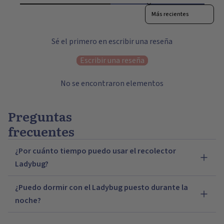
Sort reviews by
Sé el primero en escribir una reseña
Escribir una reseña
No se encontraron elementos
Preguntas
frecuentes
¿Por cuánto tiempo puedo usar el recolector
Ladybug?
De acuerdo con las directrices de lactancia materna la
¿Puedo dormir con el Ladybug puesto durante la
leche materna solo se puede mantener de forma segura
noche?
a temperatura ambiente durante un máximo de cuatro
Puedes dormir con el Ladybug puesto, pero ten en
horas. Te recomendamos no usar el recolector de leche