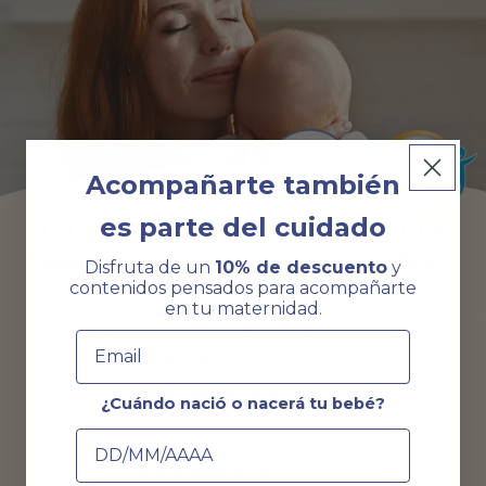
Acompañarte también
Lo que sientes al usarlo, ahora
es parte del cuidado
también lo avalan los expertos y
Disfruta de un
10% de descuento
y
otras mamás
contenidos pensados para acompañarte
en tu maternidad.
El H9 E-Ladybug
ha recibido dos reconocimientos
Email
internacionales
que hablan por sí solos.
El Premio NAPPA 2026
valora su diseño
¿Cuándo nació o nacerá tu bebé?
discreto, su rendimiento y el apoyo que
Fecha de nacimiento
ofrece a las madres lactantes de hoy.
La
certificación PTPA
, una de las más