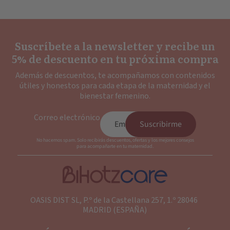
cuenta que la leche materna recolectada durante la
más de 4 horas seguidas para asegurar que la leche
noche no se puede almacenar a temperatura ambiente
recogida no se vuelva insegura. Si necesitas usar tu
durante más de 4 horas. Si duermes con tu Ladybug
Ladybug durante períodos de tiempo más largos,
Suscríbete a la newsletter y recibe un
durante la noche (más de 4 horas), la leche recolectada
simplemente vacía tu leche en un recipiente de
5% de descuento en tu próxima compra
por la mañana no será segura para tu bebé.
almacenamiento seguro después de 2-3 horas de uso y
Además de descuentos, te acompañamos con contenidos
guárdala en el refrigerador o congelador. Luego lava el
útiles y honestos para cada etapa de la maternidad y el
colector con agua tibia y jabón, sécalo bien y úsalo
bienestar femenino.
nuevamente.
Correo electrónico
Suscribirme
No hacemos spam. Solo recibirás descuentos, ofertas y los mejores consejos
para acompañarte en tu maternidad.
OASIS DIST SL, P.º de la Castellana 257, 1.º 28046
MADRID (ESPAÑA)