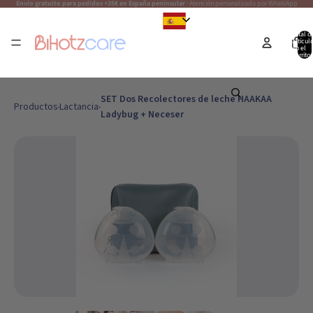
Envío gratuito para pedidos +35€ en España peninsular
· Atención personalizada por WhatsApp
Español
Total d
artícul
en el
carrito:
SET Dos Recolectores de leche HAAKAA
Productos
Lactancia
Ladybug + Neceser