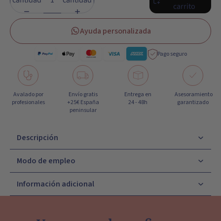
cantidad
cantidad
carrito
Ayuda personalizada
Pago seguro
Avalado por
Envío gratis
Entrega en
Asesoramiento
profesionales
+25€ España
24 - 48h
garantizado
peninsular
Descripción
Modo de empleo
Información adicional