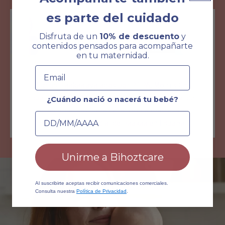
es parte del cuidado
Disfruta de un
10% de descuento
y
contenidos pensados para acompañarte
en tu maternidad.
Email
Productos Haakaa avalados por PTPA, Mom's Choice,
Nappa, OHBaby, Made4Mums y muchos más. Calidad y
¿Cuándo nació o nacerá tu bebé?
seguridad reconocidas fuera de la propia marca. Bihotzcare
Fecha de nacimiento
es distribuidor oficial de Haakaa en España.
Unirme a Bihoztcare
Al suscribirte aceptas recibir comunicaciones comerciales.
Consulta nuestra
Política de Privacidad
.