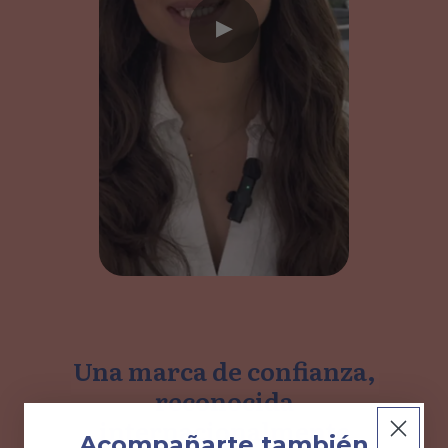
▶
Una marca de confianza,
reconocida
internacionalmente
Acompañarte también