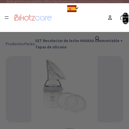
Envío gratuito para pedidos +35€ en España peninsular
· Atención personalizada por WhatsApp
Español
Total d
artícul
en el
carrito:
SET Recolector de leche HAAKAA Desmontable +
Productos
Packs
Tapas de silicona