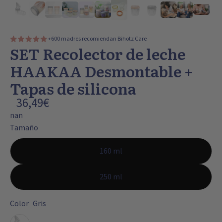
+600 madres recomiendan Bihotz Care
SET Recolector de leche
HAAKAA Desmontable +
Tapas de silicona
36,49€
nan
Tamaño
160 ml
250 ml
Color
Gris